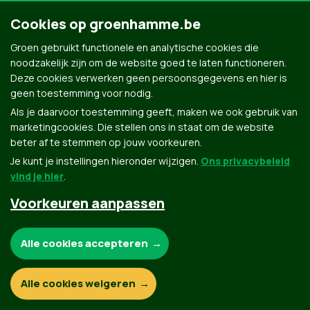
Cookies op groenhamme.be
Groen gebruikt functionele en analytische cookies die
noodzakelijk zijn om de website goed te laten functioneren.
Deze cookies verwerken geen persoonsgegevens en hier is
geen toestemming voor nodig.
Als je daarvoor toestemming geeft, maken we ook gebruik van
marketingcookies. Die stellen ons in staat om de website
beter af te stemmen op jouw voorkeuren.
Je kunt je instellingen hieronder wijzigen.
Ons privacybeleid
vind je hier
.
Voorkeuren aanpassen
Groen.be
Noodzakelijke cookies:
Alle cookies accepteren
Contact
Privacybeleid
Functionele en analytische cookies:
Alle cookies weigeren
© Copyright Groen 2026 | Gemaakt met
NationBuilder
| Gebouwd door
Tectonica