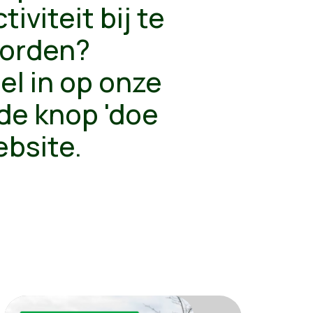
iviteit bij te
worden?
nel in op onze
 de knop 'doe
ebsite.