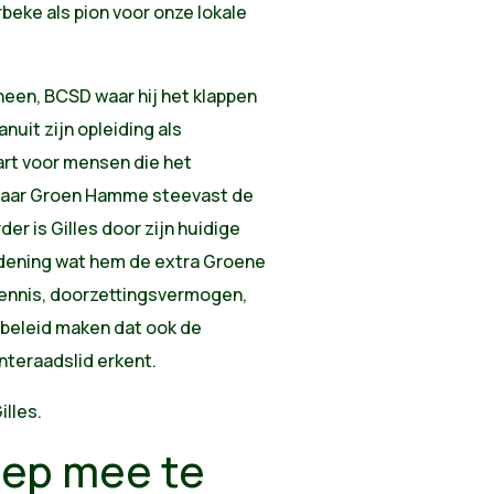
rbeke als pion voor onze lokale
heen, BCSD waar hij het klappen
nuit zijn opleiding als
art voor mensen die het
 waar Groen Hamme steevast de
der is Gilles door zijn huidige
ordening wat hem de extra Groene
rkennis, doorzettingsvermogen,
t beleid maken dat ook de
teraadslid erkent.
lles.
oep mee te