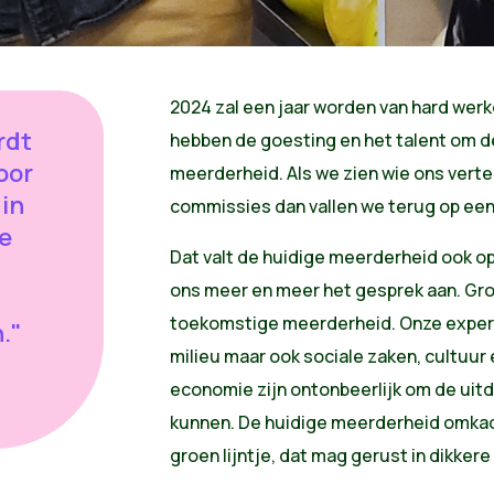
2024 zal een jaar worden van hard werk
rdt
hebben de goesting en het talent om d
oor
meerderheid. Als we zien wie ons verte
 in
commissies dan vallen we terug op een
se
Dat valt de huidige meerderheid ook op
ons meer en meer het gesprek aan. Groe
toekomstige meerderheid. Onze expert
."
milieu maar ook sociale zaken, cultuur
economie zijn ontonbeerlijk om de uit
kunnen. De huidige meerderheid omkad
groen lijntje, dat mag gerust in dikker