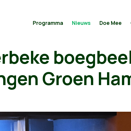
Programma
Nieuws
Doe Mee
erbeke boegbeel
ingen Groen H