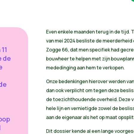
Even enkele maanden terug in de tijd.
van mei 2024 besliste de meerderheid
 11
Zogge 66, dat men specifiek had gecr
e de
bouwheer te helpen met zijn bouwplan
e
mededinging aan hem te verkopen.
Onze bedenkingen hierover werden van 
de
dan ook verplicht om tegen deze besliss
de toezichthoudende overheid. Deze 
hele lijn en vernietigde zowel de besli
aan de eigenaar als het op maat opspli
oop
d
Dit dossier kende al een lange voorgesc