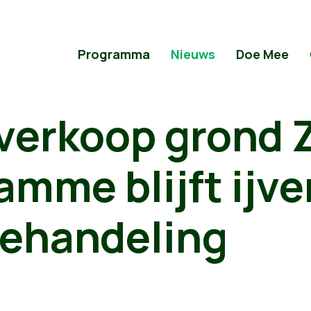
Programma
Nieuws
Doe Mee
 verkoop grond 
mme blijft ijve
behandeling