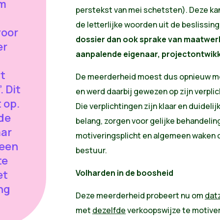
om
perstekst van mei schetsten). Deze k
de letterlijke woorden uit de beslissin
voor
dossier dan ook sprake van maatwerk
er
aanpalende eigenaar, projectontwikk
t
De meerderheid moest dus opnieuw met
 Dit
en werd daarbij gewezen op zijn verpli
 op.
Die verplichtingen zijn klaar en duideli
 de
belang, zorgen voor gelijke behandelin
ar
motiveringsplicht en algemeen waken o
reen
bestuur.
te
et
Volharden in de boosheid
ng
Deze meerderheid probeert nu om
dat
met
dezelfde
verkoopswijze te motiver