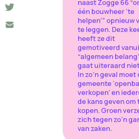
naast Zogge 66 “
één bouwheer ‘te
helpen’” opnieuw 
te leggen. Deze ke
heeft ze dit
gemotiveerd vanui
“algemeen belang”.
gaat uiteraard niet
In zo’n geval moet
gemeente ‘openba
verkopen’ en iede
de kans geven om 
kopen. Groen verz
zich tegen zo’n ga
van zaken.