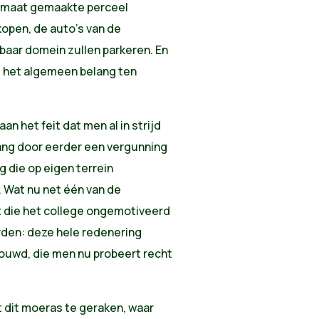
op maat gemaakte perceel
open, de auto’s van de
baar domein zullen parkeren. En
, het algemeen belang ten
aan het feit dat men al in strijd
ng door eerder een vergunning
 die op eigen terrein
 Wat nu net één van de
t die het college ongemotiveerd
rden: deze hele redenering
ouwd, die men nu probeert recht
t dit moeras te geraken, waar