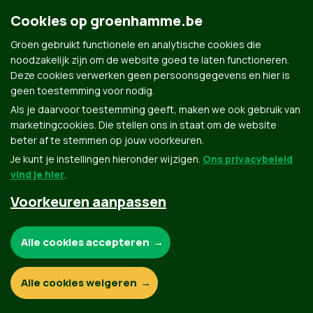
Groen.be
Cookies op groenhamme.be
Groen gebruikt functionele en analytische cookies die
Contact
noodzakelijk zijn om de website goed te laten functioneren.
Privacybeleid
Deze cookies verwerken geen persoonsgegevens en hier is
geen toestemming voor nodig.
© Copyright Groen 2026 | Gemaakt met
NationBuilder
| Gebouwd door
Tectonica
Als je daarvoor toestemming geeft, maken we ook gebruik van
marketingcookies. Die stellen ons in staat om de website
beter af te stemmen op jouw voorkeuren.
Je kunt je instellingen hieronder wijzigen.
Ons privacybeleid
vind je hier
.
Voorkeuren aanpassen
Noodzakelijke cookies:
Alle cookies accepteren
Functionele en analytische cookies:
Alle cookies weigeren