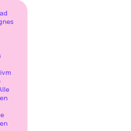
aad
gnes
s
 ivm
e
Alle
ken
de
 en