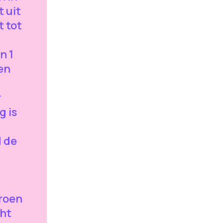
t uit
t tot
u
n 1
een
r
g is
 de
Groen
ht