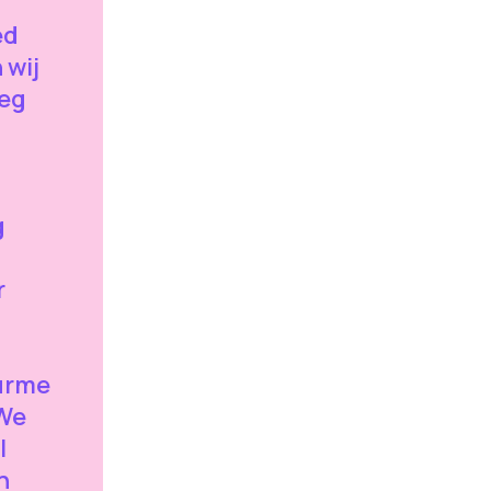
ed
 wij
leg
g
r
urme
 We
l
n