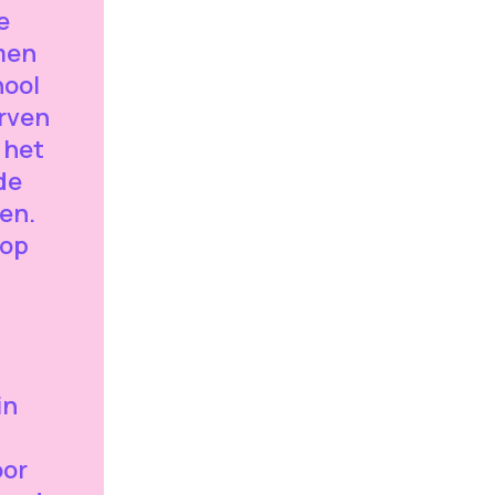
e
men
hool
urven
 het
de
en.
 op
in
oor