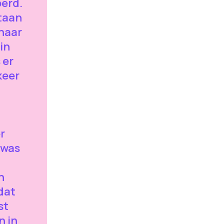
oerd.
taan
 naar
 in
 er
keer
r
 was
n
dat
st
n in