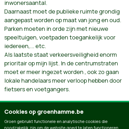
inwonersaantal.
Daarnaast moet de publieke ruimte grondig
aangepast worden op maat van jong en oud.
Parken moeten in orde zijn met nieuwe
speeltuigen, voetpaden toegankelijk voor
iedereen,... etc.
Als laatste staat verkeersveiligheid enorm
prioritair op mijn lijst. In de centrumstraten
moet er meer ingezet worden , ook zo gaan
lokale handelaars meer verloop hebben door
fietsers en voetgangers.
Cookies op groenhamme.be
2O jaar, coördinator Het Kunstkot in Hamme, echte
waaghals/durver en dus zot van alle vormen
Groen gebruikt functionele en analytische cookies die
luchtacrobatiek.
noodzakelijk zijn om de website goed te laten functioneren.