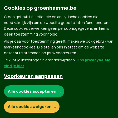
Cookies op groenhamme.be
Contact
Privacybeleid
Groen gebruikt functionele en analytische cookies die
© Copyright Groen 2026 | Gemaakt met
NationBuilder
| Gebouwd door
Tectonica
noodzakelijk zijn om de website goed te laten functioneren.
Deze cookies verwerken geen persoonsgegevens en hier is
geen toestemming voor nodig.
Als je daarvoor toestemming geeft, maken we ook gebruik van
marketingcookies. Die stellen ons in staat om de website
beter af te stemmen op jouw voorkeuren.
Je kunt je instellingen hieronder wijzigen.
Ons privacybeleid
vind je hier
.
Voorkeuren aanpassen
Noodzakelijke cookies:
Alle cookies accepteren
Functionele en analytische cookies:
Alle cookies weigeren