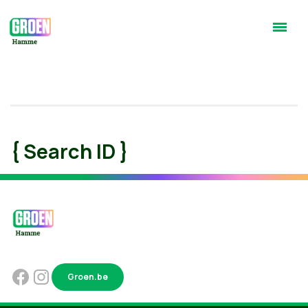
{ Search ID }
Groen.be