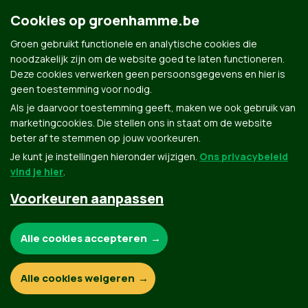
Cookies op groenhamme.be
Contact
Privacybeleid
Groen gebruikt functionele en analytische cookies die
noodzakelijk zijn om de website goed te laten functioneren.
Deze cookies verwerken geen persoonsgegevens en hier is
© Copyright Groen 2026 | Gemaakt met
NationBuilder
| Gebouwd door
Tectonica
geen toestemming voor nodig.
Als je daarvoor toestemming geeft, maken we ook gebruik van
marketingcookies. Die stellen ons in staat om de website
beter af te stemmen op jouw voorkeuren.
Je kunt je instellingen hieronder wijzigen.
Ons privacybeleid
vind je hier
.
Voorkeuren aanpassen
Noodzakelijke cookies:
Alle cookies accepteren
Functionele en analytische cookies:
Alle cookies weigeren