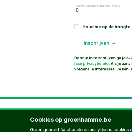
Hoeveel extra mensen breng je mee?
Houd me op de hoogte
Door je in te schrijven ga je 
haar privacybeleid
. Als je aan
volgens je interesses. Je kan 
Cookies op groenhamme.be
Groen gebruikt functionele en analytische cookies d