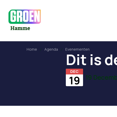
Home
Agenda
Evenementen
Dit is d
DEC
19 Decemb
19